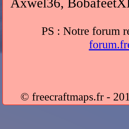
Axwel36, BobafeetXI
PS : Notre forum re
forum.fr
© freecraftmaps.fr - 20